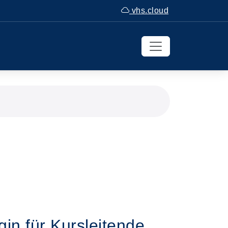
vhs.cloud
in für Kursleitende