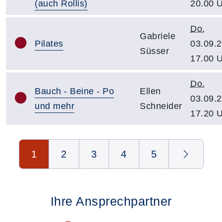
(auch Rollis)
20.00 
Do.
Gabriele
Pilates
03.09.2
Süsser
17.00 
Do.
Bauch - Beine - Po
Ellen
03.09.2
und mehr
Schneider
17.20 
Seite 1 von 5
1
2
3
4
5
Ihre Ansprechpartner