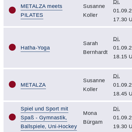
Di.
METALZA meets
Susanne
01.09.2
PILATES
Koller
17.30 
Di.
Sarah
Hatha-Yoga
01.09.2
Bernhardt
18.15 
Di.
Susanne
METALZA
01.09.2
Koller
18.45 
Spiel und Sport mit
Di.
Mona
Spaß - Gymnastik,
01.09.2
Bürgam
Ballspiele, Uni-Hockey
19.30 