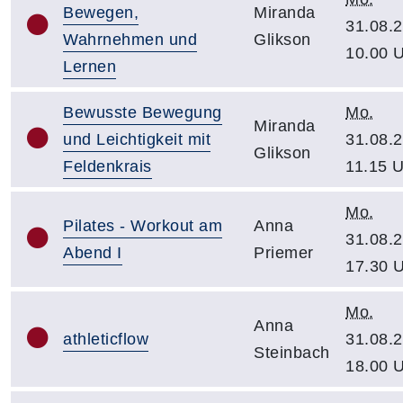
Bewegen,
Miranda
31.08.2
Wahrnehmen und
Glikson
10.00 
Lernen
Bewusste Bewegung
Mo.
Miranda
und Leichtigkeit mit
31.08.2
Glikson
Feldenkrais
11.15 
Mo.
Pilates - Workout am
Anna
31.08.2
Abend I
Priemer
17.30 
Mo.
Anna
athleticflow
31.08.2
Steinbach
18.00 