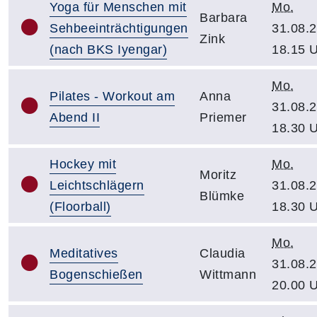
Yoga für Menschen mit
Mo.
Barbara
Sehbeeinträchtigungen
31.08.2
Zink
(nach BKS Iyengar)
18.15 
Mo.
Pilates - Workout am
Anna
31.08.2
Abend II
Priemer
18.30 
Hockey mit
Mo.
Moritz
Leichtschlägern
31.08.2
Blümke
(Floorball)
18.30 
Mo.
Meditatives
Claudia
31.08.2
Bogenschießen
Wittmann
20.00 