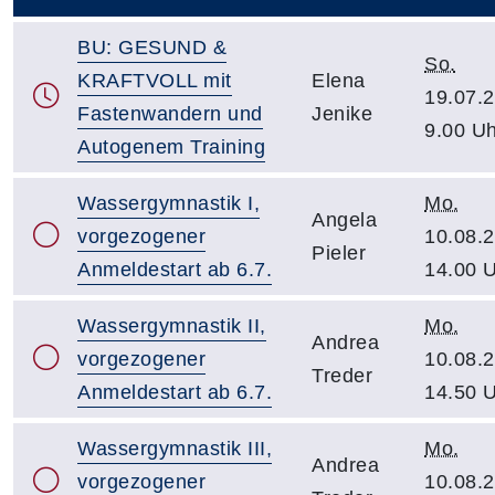
–
BU: GESUND &
So.
KRAFTVOLL mit
Elena
19.07.2
Fastenwandern und
Jenike
9.00 Uh
Autogenem Training
Wassergymnastik I,
Mo.
Angela
vorgezogener
10.08.2
Pieler
Anmeldestart ab 6.7.
14.00 
Wassergymnastik II,
Mo.
Andrea
vorgezogener
10.08.2
Treder
Anmeldestart ab 6.7.
14.50 
Wassergymnastik III,
Mo.
Andrea
vorgezogener
10.08.2