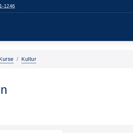
1-1246
Kurse
Kultur
en