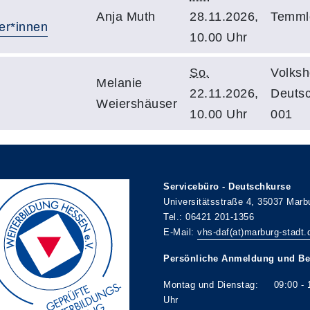
Anja Muth
28.11.2026,
Temmle
er*innen
10.00 Uhr
So.
Volksh
Melanie
22.11.2026,
Deuts
Weiershäuser
10.00 Uhr
001
Servicebüro - Deutschkurse
Universitätsstraße 4, 35037 Marb
Tel.: 06421 201-1356
E-Mail:
vhs-daf(at)marburg-stadt.
Persönliche Anmeldung und Be
Montag und Dienstag: 09:00 - 
Uhr