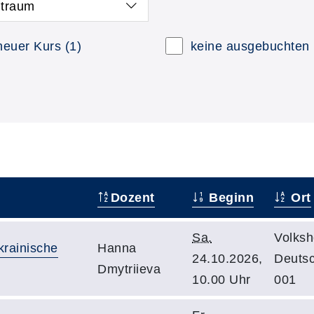
itraum
neuer Kurs
(1)
keine ausgebuchten
Dozent
Beginn
Ort
Sa.
Volksh
rainische
Hanna
24.10.2026,
Deuts
Dmytriieva
10.00 Uhr
001