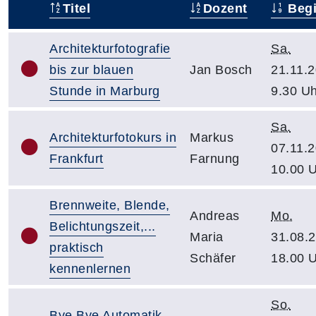
Titel
Dozent
Beg
–
Architekturfotografie
Sa.
bis zur blauen
Jan Bosch
21.11.2
Stunde in Marburg
9.30 Uh
Sa.
Architekturfotokurs in
Markus
07.11.2
Frankfurt
Farnung
10.00 
Brennweite, Blende,
Andreas
Mo.
Belichtungszeit,...
Maria
31.08.2
praktisch
Schäfer
18.00 
kennenlernen
So.
Bye Bye Automatik-