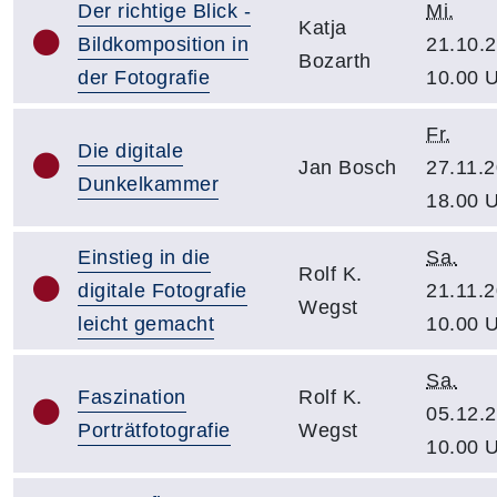
Der richtige Blick -
Mi.
Katja
Bildkomposition in
21.10.2
Bozarth
der Fotografie
10.00 
Fr.
Die digitale
Jan Bosch
27.11.2
Dunkelkammer
18.00 
Einstieg in die
Sa.
Rolf K.
digitale Fotografie
21.11.2
Wegst
leicht gemacht
10.00 
Sa.
Faszination
Rolf K.
05.12.2
Porträtfotografie
Wegst
10.00 