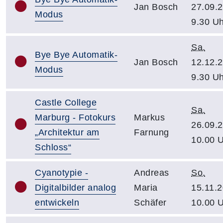
Jan Bosch
27.09.2
Modus
9.30 Uh
Sa.
Bye Bye Automatik-
Jan Bosch
12.12.2
Modus
9.30 Uh
Castle College
Sa.
Marburg - Fotokurs
Markus
26.09.2
„Architektur am
Farnung
10.00 
Schloss“
Cyanotypie -
Andreas
So.
Digitalbilder analog
Maria
15.11.2
entwickeln
Schäfer
10.00 