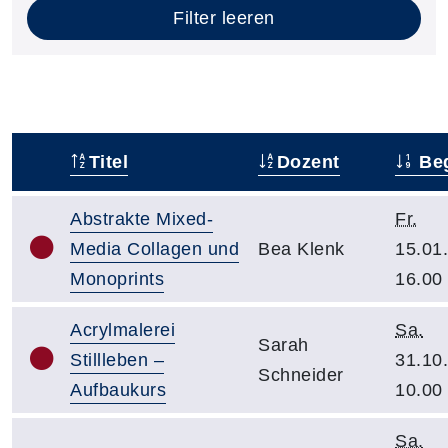
Filter leeren
Titel
Dozent
Be
–
Abstrakte Mixed-
Fr.
Media Collagen und
Bea Klenk
15.01
Monoprints
16.00
Acrylmalerei
Sa.
Sarah
Stillleben –
31.10
Schneider
Aufbaukurs
10.00
Sa.