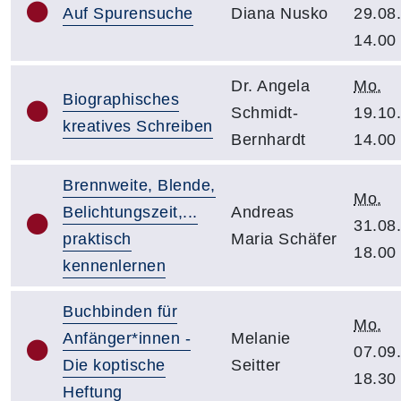
Auf Spurensuche
Diana Nusko
29.08
14.00
Dr. Angela
Mo.
Biographisches
Schmidt-
19.10
kreatives Schreiben
Bernhardt
14.00
Brennweite, Blende,
Mo.
Belichtungszeit,...
Andreas
31.08
praktisch
Maria Schäfer
18.00
kennenlernen
Buchbinden für
Mo.
Anfänger*innen -
Melanie
07.09
Die koptische
Seitter
18.30
Heftung