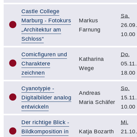
Castle College
Sa.
Marburg - Fotokurs
Markus
26.09
„Architektur am
Farnung
10.00
Schloss“
Comicfiguren und
Do.
Katharina
Charaktere
05.11
Wege
zeichnen
18.00
Cyanotypie -
So.
Andreas
Digitalbilder analog
15.11
Maria Schäfer
entwickeln
10.00
Der richtige Blick -
Mi.
Bildkomposition in
Katja Bozarth
21.10