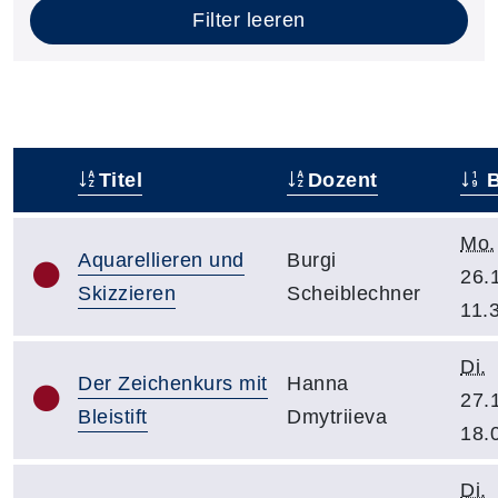
Filter leeren
Titel
Dozent
B
–
Mo.
Aquarellieren und
Burgi
26.
Skizzieren
Scheiblechner
11.
Di.
Der Zeichenkurs mit
Hanna
27.
Bleistift
Dmytriieva
18.
Di.