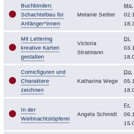
Buchbinden:
Mo.
Schachtelbau für
Melanie Seitter
02.
Anfänger*innen
18.
Mit Lettering
Di.
Victoria
kreative Karten
03.
Stratmann
gestalten
18.
Comicfiguren und
Do.
Charaktere
Katharina Wege
05.
zeichnen
18.
Fr.
In der
Angela Schmidt
06.
Weihnachtstöpferei
15.