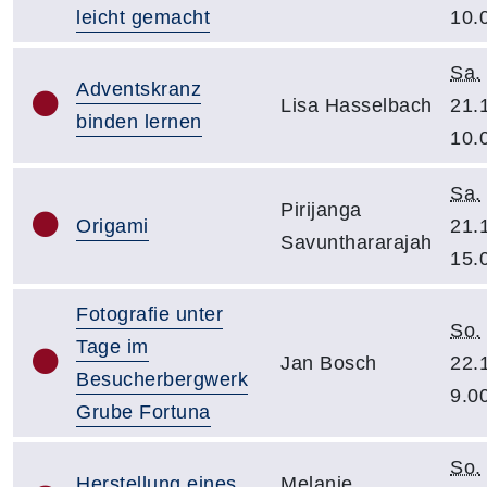
leicht gemacht
10.
Sa.
Adventskranz
Lisa Hasselbach
21.
binden lernen
10.
Sa.
Pirijanga
Origami
21.
Savunthararajah
15.
Fotografie unter
So.
Tage im
Jan Bosch
22.
Besucherbergwerk
9.0
Grube Fortuna
So.
Herstellung eines
Melanie