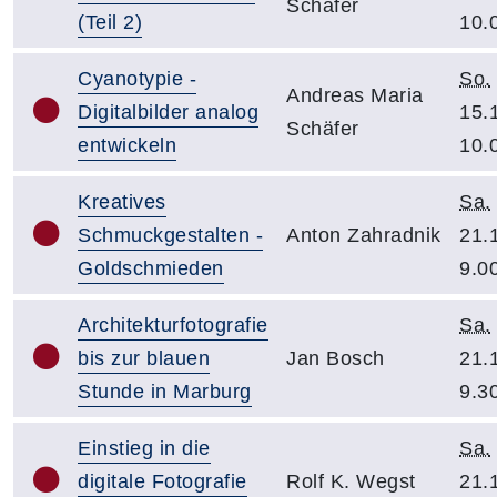
Schäfer
(Teil 2)
10.
Cyanotypie -
So.
Andreas Maria
Digitalbilder analog
15.
Schäfer
entwickeln
10.
Kreatives
Sa.
Schmuckgestalten -
Anton Zahradnik
21.
Goldschmieden
9.0
Architekturfotografie
Sa.
bis zur blauen
Jan Bosch
21.
Stunde in Marburg
9.3
Einstieg in die
Sa.
digitale Fotografie
Rolf K. Wegst
21.