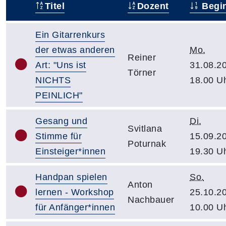
Titel
Dozent
Begi
–
Ein Gitarrenkurs
der etwas anderen
Mo.
Reiner
Art: "Uns ist
31.08.2
Törner
NICHTS
18.00 U
PEINLICH"
Gesang und
Di.
Svitlana
Stimme für
15.09.2
Poturnak
Einsteiger*innen
19.30 U
Handpan spielen
So.
Anton
lernen - Workshop
25.10.2
Nachbauer
für Anfänger*innen
10.00 U