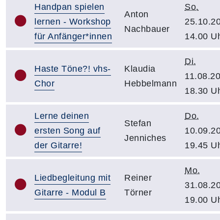
Handpan spielen
So.
Anton
lernen - Workshop
25.10.2
Nachbauer
für Anfänger*innen
14.00 U
Di.
Haste Töne?! vhs-
Klaudia
11.08.2
Chor
Hebbelmann
18.30 U
Lerne deinen
Do.
Stefan
ersten Song auf
10.09.2
Jenniches
der Gitarre!
19.45 U
Mo.
Liedbegleitung mit
Reiner
31.08.2
Gitarre - Modul B
Törner
19.00 U