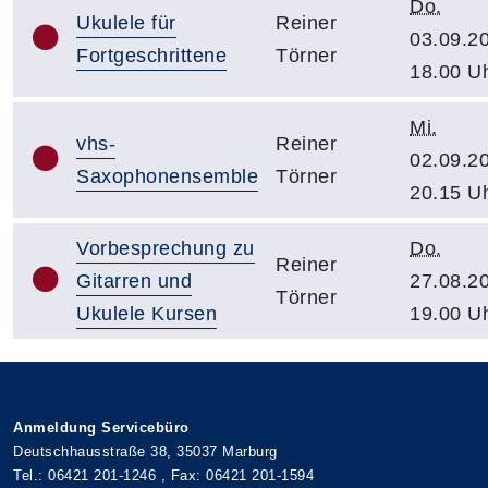
Do.
Ukulele für
Reiner
03.09.2
Fortgeschrittene
Törner
18.00 U
Mi.
vhs-
Reiner
02.09.2
Saxophonensemble
Törner
20.15 U
Vorbesprechung zu
Do.
Reiner
Gitarren und
27.08.2
Törner
Ukulele Kursen
19.00 U
Anmeldung Servicebüro
Deutschhausstraße 38, 35037 Marburg
Tel.: 06421 201-1246 , Fax: 06421 201-1594