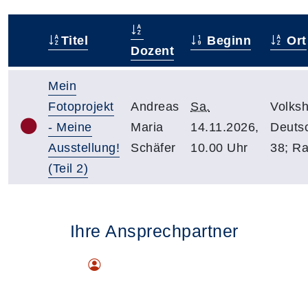
Titel
Beginn
Ort
–
Dozent
Mein
Fotoprojekt
Andreas
Sa.
Volks
- Meine
Maria
14.11.2026,
Deuts
Ausstellung!
Schäfer
10.00 Uhr
38; R
(Teil 2)
Ihre Ansprechpartner