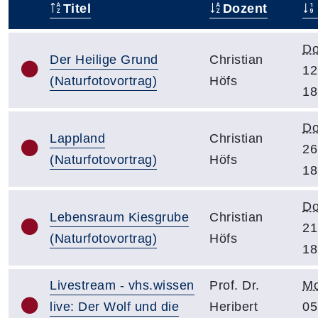
Titel
Dozent
–
Do
Der Heilige Grund
Christian
12
(Naturfotovortrag)
Höfs
18
Do
Lappland
Christian
26
(Naturfotovortrag)
Höfs
18
Do
Lebensraum Kiesgrube
Christian
21
(Naturfotovortrag)
Höfs
18
Livestream - vhs.wissen
Prof. Dr.
Mo
live: Der Wolf und die
Heribert
05