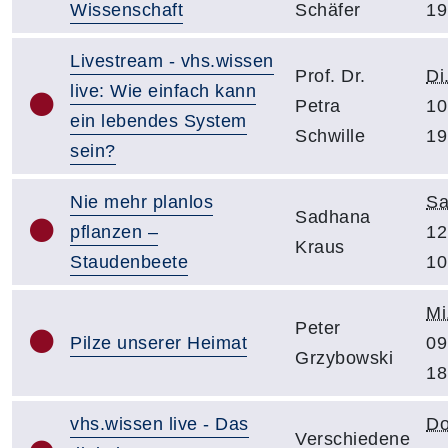
Wissenschaft
Schäfer
19
Livestream - vhs.wissen
Prof. Dr.
Di
live: Wie einfach kann
Petra
10
ein lebendes System
Schwille
19
sein?
Nie mehr planlos
Sa
Sadhana
pflanzen –
12
Kraus
Staudenbeete
10
Mi
Peter
Pilze unserer Heimat
09
Grzybowski
18
vhs.wissen live - Das
Do
Verschiedene