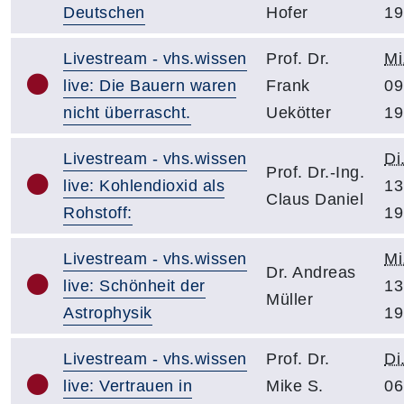
Deutschen
Hofer
19
Livestream - vhs.wissen
Prof. Dr.
Mi
live: Die Bauern waren
Frank
09
nicht überrascht.
Uekötter
19
Livestream - vhs.wissen
Di
Prof. Dr.-Ing.
live: Kohlendioxid als
13
Claus Daniel
Rohstoff:
19
Livestream - vhs.wissen
Mi
Dr. Andreas
live: Schönheit der
13
Müller
Astrophysik
19
Livestream - vhs.wissen
Prof. Dr.
Di
live: Vertrauen in
Mike S.
06