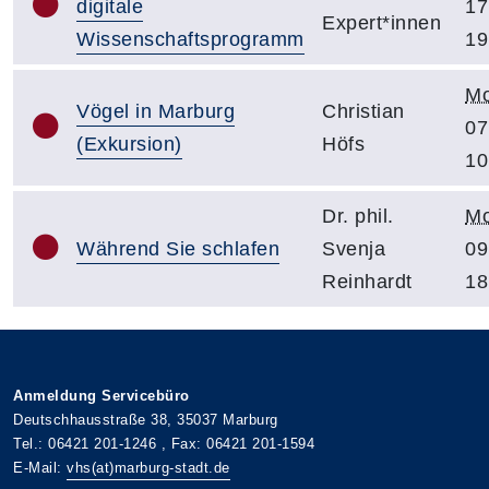
digitale
17
Expert*innen
Wissenschaftsprogramm
19
Mo
Vögel in Marburg
Christian
07
(Exkursion)
Höfs
10
Dr. phil.
Mo
Während Sie schlafen
Svenja
09
Reinhardt
18
Anmeldung Servicebüro
Deutschhausstraße 38, 35037 Marburg
Tel.: 06421 201-1246 , Fax: 06421 201-1594
E-Mail:
vhs(at)marburg-stadt.de