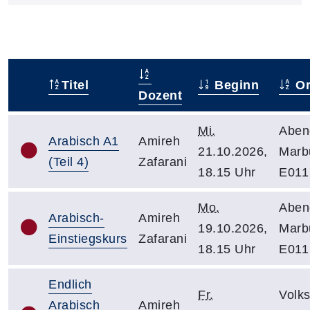
Titel
Beginn
Or
–
Dozent
Mi.
Aben
Arabisch A1
Amireh
21.10.2026,
Marb
(Teil 4)
Zafarani
18.15 Uhr
E011
Mo.
Aben
Arabisch-
Amireh
19.10.2026,
Marb
Einstiegskurs
Zafarani
18.15 Uhr
E011
Endlich
Fr.
Volk
Arabisch
Amireh