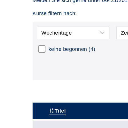
Melden Sie sich gerne unter 06421/201-
Kurse filtern nach:
Wochentage
Ze
keine begonnen
(4)
Titel
–