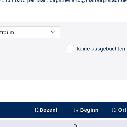
1464 bzw. per Mail: birgit.heiland@marburg-stadt.de
itraum
keine ausgebuchten
Dozent
Beginn
Ort
Di.