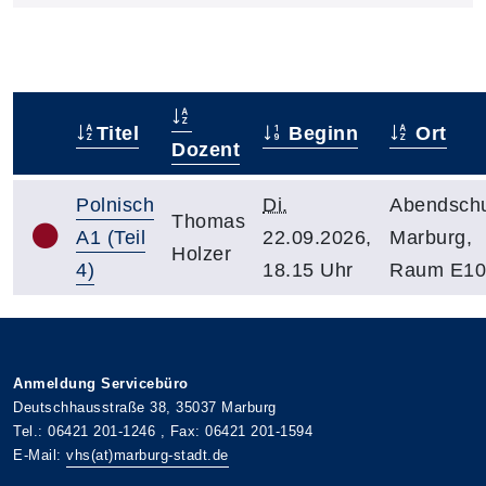
Titel
Beginn
Ort
–
Dozent
Polnisch
Di.
Abendsch
Thomas
A1 (Teil
22.09.2026,
Marburg,
Holzer
4)
18.15 Uhr
Raum E10
Anmeldung Servicebüro
Deutschhausstraße 38, 35037 Marburg
Tel.: 06421 201-1246 , Fax: 06421 201-1594
E-Mail:
vhs(at)marburg-stadt.de