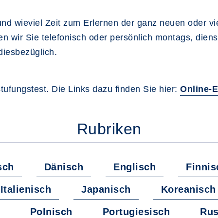
nd wieviel Zeit zum Erlernen der ganz neuen oder v
en wir Sie telefonisch oder persönlich montags, dien
diesbezüglich.
ufungstest. Die Links dazu finden Sie hier:
Online-E
Rubriken
sch
Dänisch
Englisch
Finnis
Italienisch
Japanisch
Koreanisch
Polnisch
Portugiesisch
Rus