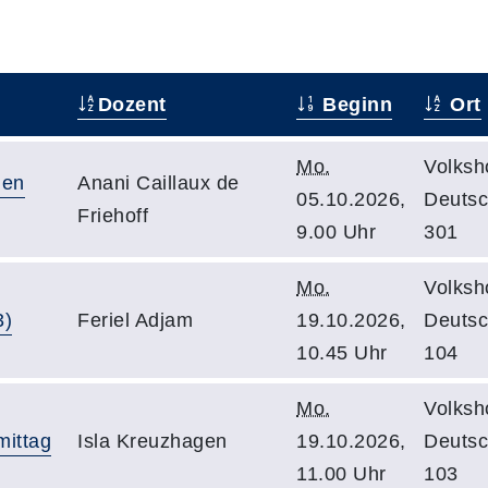
Dozent
Beginn
Ort
Mo.
Volksh
ien
Anani Caillaux de
05.10.2026,
Deutsc
Friehoff
9.00 Uhr
301
Mo.
Volksh
3)
Feriel Adjam
19.10.2026,
Deutsc
10.45 Uhr
104
Mo.
Volksh
mittag
Isla Kreuzhagen
19.10.2026,
Deutsc
11.00 Uhr
103