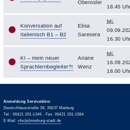
Oberosler
18.45 Uh
Mi.
Konversation auf
Elisa
09.09.20
Italienisch B1 – B2
Saresera
16.30 Uh
Mi.
KI – mein neuer
Ariane
16.09.20
Sprachlernbegleiter?!
Wenz
18.00 Uh
Anmeldung Servicebüro
Deutschhausstraße 38, 35037 Marburg
Tel.: 06421 201-1246 , Fax: 06421 201-1594
E-Mail:
vhs(at)marburg-stadt.de