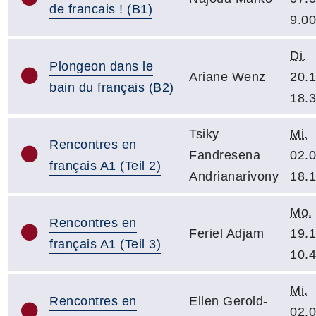
de francais ! (B1)
9.00
Di.
Plongeon dans le
Ariane Wenz
20.1
bain du français (B2)
18.
Tsiky
Mi.
Rencontres en
Fandresena
02.0
français A1 (Teil 2)
Andrianarivony
18.
Mo.
Rencontres en
Feriel Adjam
19.1
français A1 (Teil 3)
10.
Mi.
Rencontres en
Ellen Gerold-
02.0