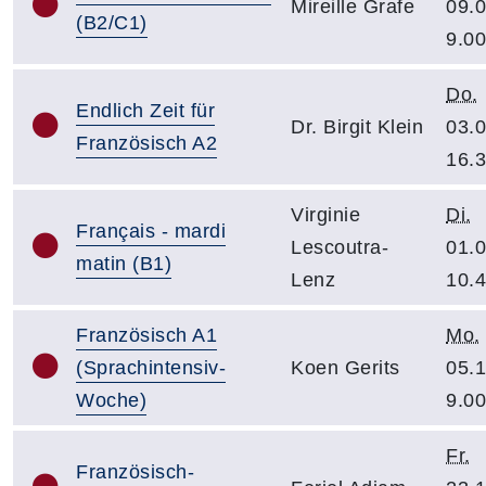
Mireille Grafe
09.0
(B2/C1)
9.00
Do.
Endlich Zeit für
Dr. Birgit Klein
03.0
Französisch A2
16.
Virginie
Di.
Français - mardi
Lescoutra-
01.0
matin (B1)
Lenz
10.
Französisch A1
Mo.
(Sprachintensiv-
Koen Gerits
05.1
Woche)
9.00
Fr.
Französisch-