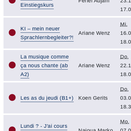
Feriel Adjam
23.1
Einstiegskurs
17.
Mi.
KI – mein neuer
Ariane Wenz
16.0
Sprachlernbegleiter?!
18.
La musique comme
Do.
ça nous chante (ab
Ariane Wenz
22.1
A2)
18.
Do.
Les as du jeudi (B1+)
Koen Gerits
03.0
18.
Mo.
Lundi ? - J'ai cours
Najoua Marko
07.0