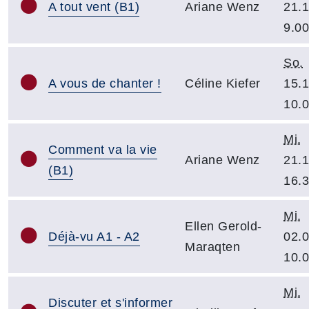
A tout vent (B1)
Ariane Wenz
21.1
9.00
So.
A vous de chanter !
Céline Kiefer
15.1
10.
Mi.
Comment va la vie
Ariane Wenz
21.1
(B1)
16.
Mi.
Ellen Gerold-
Déjà-vu A1 - A2
02.0
Maraqten
10.
Mi.
Discuter et s'informer