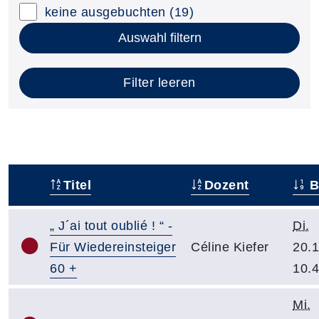
keine ausgebuchten
(19)
Auswahl filtern
Filter leeren
Titel
Dozent
B
–
„ J´ai tout oublié ! “ -
Di.
Für Wiedereinsteiger
Céline Kiefer
20.1
60 +
10.
Mi.