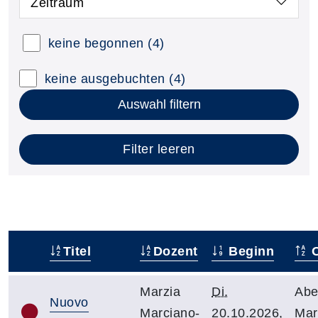
Zeitraum
keine begonnen
(4)
keine ausgebuchten
(4)
Auswahl filtern
Filter leeren
Titel
Dozent
Beginn
O
–
Marzia
Di.
Abe
Nuovo
Marciano-
20.10.2026,
Mar