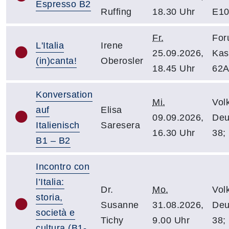
Espresso B2
Ruffing
18.30 Uhr
E10
Fr.
For
L'Italia
Irene
25.09.2026,
Kas
(in)canta!
Oberosler
18.45 Uhr
62A
Konversation
Mi.
Vol
auf
Elisa
09.09.2026,
Deu
Italienisch
Saresera
16.30 Uhr
38;
B1 – B2
Incontro con
l’Italia:
Dr.
Mo.
Vol
storia,
Susanne
31.08.2026,
Deu
società e
Tichy
9.00 Uhr
38;
cultura (B1-