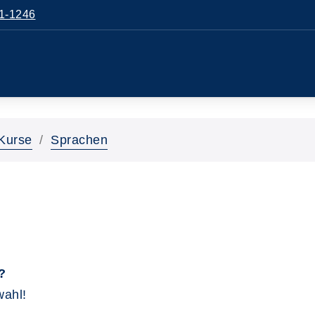
1-1246
Kurse
Sprachen
?
wahl!