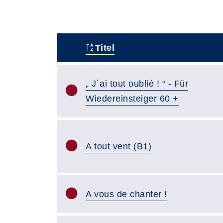
Titel
–
„ J´ai tout oublié ! “ - Für
Wiedereinsteiger 60 +
A tout vent (B1)
A vous de chanter !