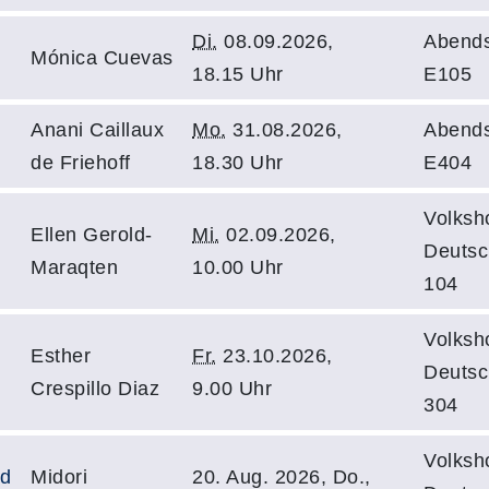
Di.
08.09.2026,
Abends
Mónica Cuevas
18.15 Uhr
E105
Anani Caillaux
Mo.
31.08.2026,
Abends
de Friehoff
18.30 Uhr
E404
Volksh
Ellen Gerold-
Mi.
02.09.2026,
Deutsc
Maraqten
10.00 Uhr
104
Volksh
Esther
Fr.
23.10.2026,
Deutsc
Crespillo Diaz
9.00 Uhr
304
Volksh
nd
Midori
20. Aug. 2026, Do.,