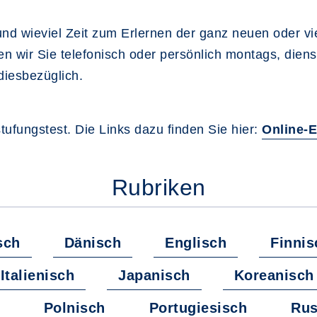
nd wieviel Zeit zum Erlernen der ganz neuen oder v
en wir Sie telefonisch oder persönlich montags, dien
diesbezüglich.
ufungstest. Die Links dazu finden Sie hier:
Online-E
Rubriken
sch
Dänisch
Englisch
Finnis
Italienisch
Japanisch
Koreanisch
Polnisch
Portugiesisch
Rus