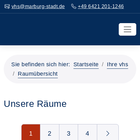
vhs@marburg-stadt.de
+49 6421 201-1246
Sie befinden sich hier:
Startseite
Ihre vhs
Raumübersicht
Unsere Räume
Seite 1 von 4
1
2
3
4