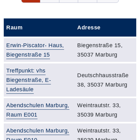
Raum
Adresse
Ba
Raumbezeichnung:
Adresse:
Erwin-Piscator- Haus,
Biegenstraße 15,
Biegenstraße 15
35037 Marburg
Raumbezeichnung:
Treffpunkt: vhs
Adresse:
Deutschhausstraße
Biegenstraße, E-
38, 35037 Marburg
Ladesäule
Raumbezeichnung:
Adresse:
Abendschulen Marburg,
Weintrautstr. 33,
Raum E001
35039 Marburg
Raumbezeichnung:
Adresse:
Abendschulen Marburg,
Weintrautstr. 33,