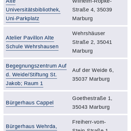
Raumbezeichnung:
Adresse:
Alte
Wilhelm-Röpke-
Universitätsbibliothek,
Straße 4, 35039
Uni-Parkplatz
Marburg
Adresse:
Wehrshäuser
Raumbezeichnung:
Atelier Pavillon Alte
Straße 2, 35041
Schule Wehrshausen
Marburg
Raumbezeichnung:
Begegnungszentrum Auf
Adresse:
Auf der Weide 6,
d. Weide/Stiftung St.
35037 Marburg
Jakob; Raum 1
Adresse:
Goethestraße 1,
Raumbezeichnung:
Bürgerhaus Cappel
35043 Marburg
Adresse:
Freiherr-vom-
Raumbezeichnung:
Bürgerhaus Wehrda,
Stein-Straße 1,