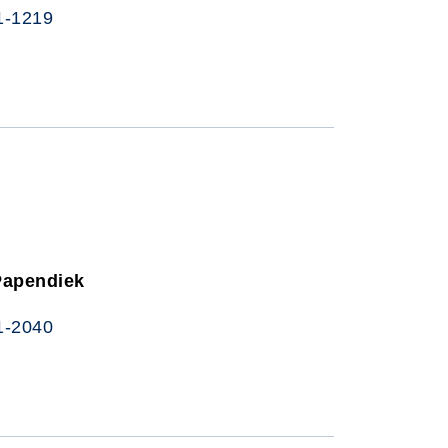
1-1219
Papendiek
1-2040