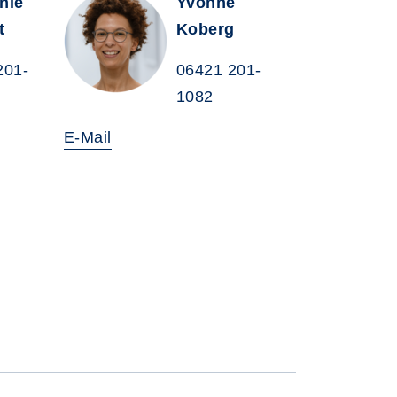
nie
Yvonne
t
Koberg
201-
06421 201-
1082
E-Mail