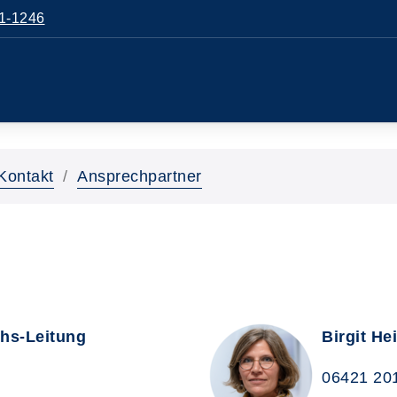
1-1246
Kontakt
Ansprechpartner
vhs-Leitung
Birgit He
06421 20