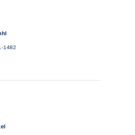
ohl
1-1482
el