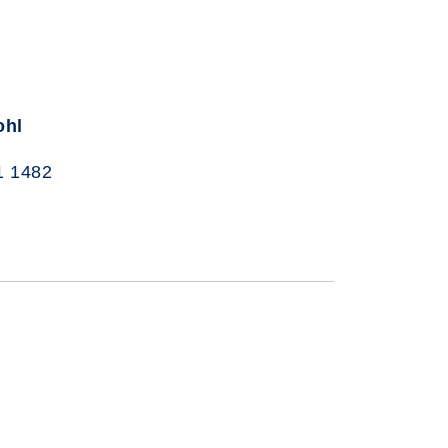
ohl
1 1482