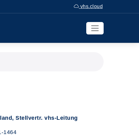
vhs.cloud
iland, Stellvertr. vhs-Leitung
1-1464