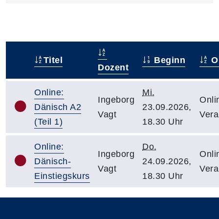
Titel
Beginn
O
–
Dozent
Online:
Mi.
Ingeborg
Onli
Dänisch A2
23.09.2026,
Vagt
Vera
(Teil 1)
18.30 Uhr
Online:
Do.
Ingeborg
Onli
Dänisch-
24.09.2026,
Vagt
Vera
Einstiegskurs
18.30 Uhr