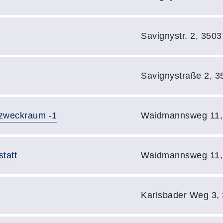
Adresse:
Savignystr. 2, 350
Adresse:
Savignystraße 2, 
Adresse:
rzweckraum -1
Waidmannsweg 11,
Adresse:
tatt
Waidmannsweg 11,
Adresse:
Karlsbader Weg 3,