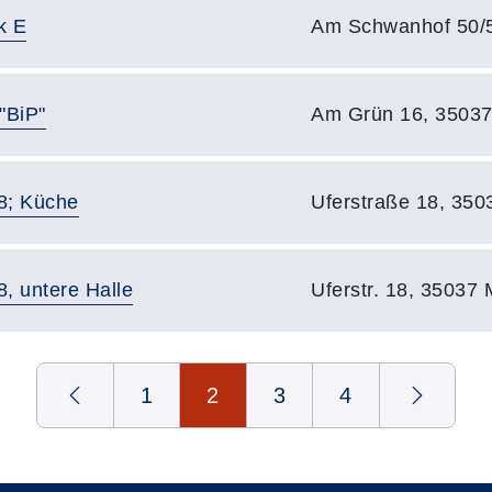
Adresse:
k E
Am Schwanhof 50/5
Adresse:
"BiP"
Am Grün 16, 35037
Adresse:
18; Küche
Uferstraße 18, 350
Adresse:
8, untere Halle
Uferstr. 18, 35037
1
2
3
4