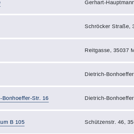
Adresse:
e
Gerhart-Hauptmann
Adresse:
Schröcker Straße,
Adresse:
Reitgasse, 35037 
Adresse:
Dietrich-Bonhoeffe
Adresse:
-Bonhoeffer-Str. 16
Dietrich-Bonhoeffe
Adresse:
aum B 105
Schützenstr. 46, 3