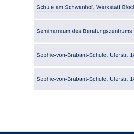
Raumbezeichnung:
Schule am Schwanhof, Werkstatt Bloc
Raumbezeichnung:
Seminarraum des Beratungszentrums 
Raumbezeichnung:
Sophie-von-Brabant-Schule, Uferstr. 
Raumbezeichnung:
Sophie-von-Brabant-Schule, Uferstr. 1
Übersicht
Seite 2 von 4