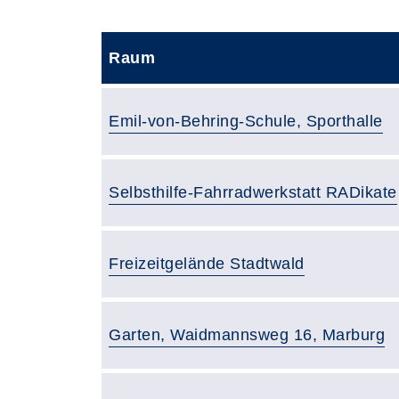
Raum
Raumbezeichnung:
Emil-von-Behring-Schule, Sporthalle
Raumbezeichnung:
Selbsthilfe-Fahrradwerkstatt RADikate
Raumbezeichnung:
Freizeitgelände Stadtwald
Raumbezeichnung:
Garten, Waidmannsweg 16, Marburg