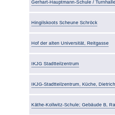
Raumbezeichnung:
Gerhart-Hauptmann-Schule / Turnhall
Raumbezeichnung:
Hingilskoots Scheune Schröck
Raumbezeichnung:
Hof der alten Universität, Reitgasse
Raumbezeichnung:
IKJG Stadtteilzentrum
Raumbezeichnung:
IKJG-Stadtteilzentrum, Küche, Dietrich
Raumbezeichnung:
Käthe-Kollwitz-Schule; Gebäude B, R