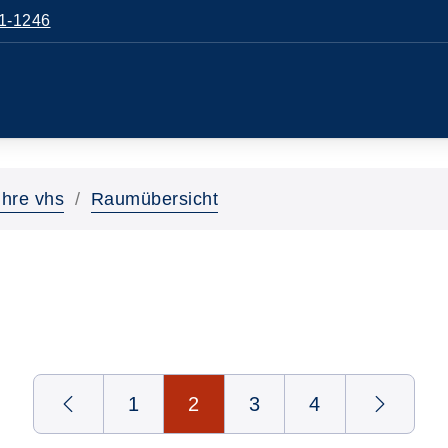
1-1246
Ihre vhs
Raumübersicht
1
2
3
4