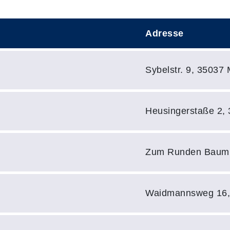
Adresse
Adresse:
Sybelstr. 9, 35037
Adresse:
Heusingerstaße 2,
Adresse:
Zum Runden Baum 
Adresse:
Waidmannsweg 16,