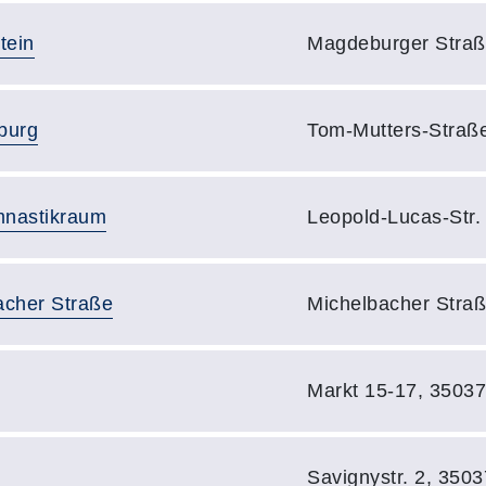
Adresse:
tein
Magdeburger Straß
Adresse:
burg
Tom-Mutters-Straß
Adresse:
mnastikraum
Leopold-Lucas-Str.
Adresse:
acher Straße
Michelbacher Straß
Adresse:
Markt 15-17, 3503
Adresse:
Savignystr. 2, 350