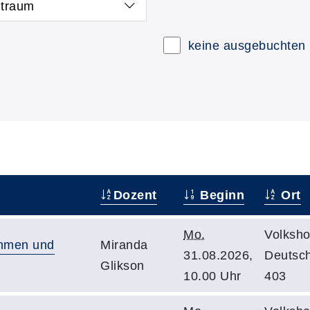
itraum
keine ausgebuchten
Dozent
Beginn
Ort
Mo.
Volksho
ehmen und
Miranda
31.08.2026,
Deutsc
Glikson
10.00 Uhr
403