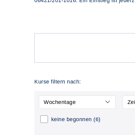
06421/201-1016. Ein Einstieg ist jederz
Kurse filtern nach:
Wochentage
Ze
keine begonnen
(6)