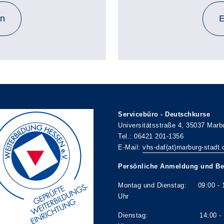
en
E
Servicebüro - Deutschkurse
Universitätsstraße 4, 35037 Marb
Tel.: 06421 201-1356
E-Mail:
vhs-daf(at)marburg-stadt.
Persönliche Anmeldung und Be
Montag und Dienstag: 09:00 - 
Uhr
Dienstag: 14:00 - 1